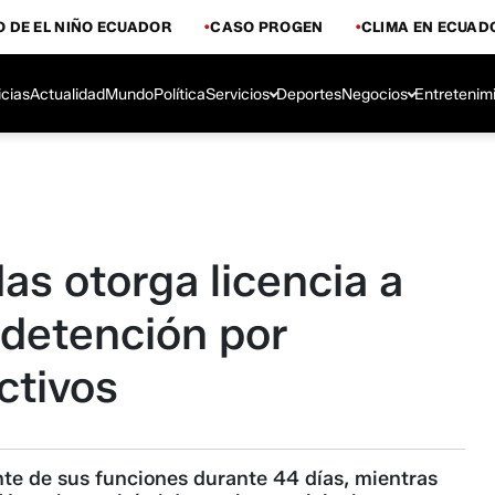
 DE EL NIÑO ECUADOR
CASO PROGEN
CLIMA EN ECUAD
icias
Actualidad
Mundo
Política
Servicios
Deportes
Negocios
Entretenim
s otorga licencia a
u detención por
ctivos
te de sus funciones durante 44 días, mientras