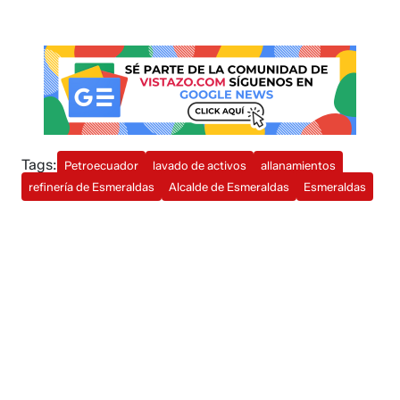
Tags:
Petroecuador
lavado de activos
allanamientos
refinería de Esmeraldas
Alcalde de Esmeraldas
Esmeraldas