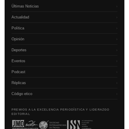
Últimas Noticias
›
Actualidad
›
Política
›
Opinión
›
Deportes
›
Eventos
›
Podcast
›
Réplicas
›
Código etico
›
PREMIOS A LA EXCELENCIA PERIODÍSTICA Y LIDERAZGO
EDITORIAL