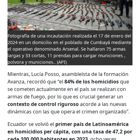
Fotografía de una incautación realizada el 17 de enero del
2024 en un domicilio en el poblado de Cumbayá mediante
el operativo denominado Arsenal. Se hallaron 75 armas
largas y 33 cortas, 11 prendas para cargar municiones ,
polvora y municiones..
(API)
Mientras, Lucía Posso, asambleísta de la formación
Avanza, recordó que “el
84% de los homicidios
que
se cometen actualmente en el país se realizan con
armas de fuego, por lo que es crucial generar un
contexto de control riguroso
acorde a las nuevas
dinámicas con las que opera el crimen organizado”.
Ecuador se volvió el
primer país de Latinoamérica
en homicidios per cápita, con una tasa de 47,2 por
cada 100.000 habitantes en 2023
, ocho veces