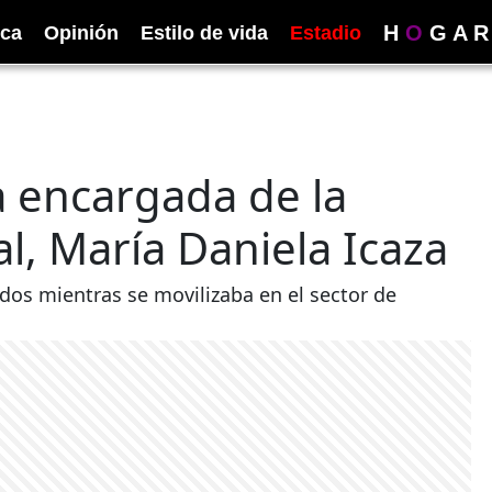
H
O
G
A
R
ica
Opinión
Estilo de vida
Estadio
a encargada de la
al, María Daniela Icaza
dos mientras se movilizaba en el sector de