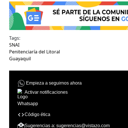
Tags:
SNAI
Penitenciaría del Litoral
Guayaquil
Empieza a seguirnos ahora
Activar notificaciones
Código ética
Sugerencias a:
sugerencias@vistazo.com