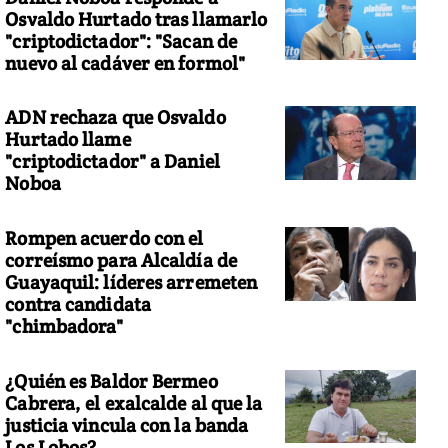
Osvaldo Hurtado tras llamarlo
"criptodictador": "Sacan de
nuevo al cadáver en formol"
ADN rechaza que Osvaldo
Hurtado llame
"criptodictador" a Daniel
Noboa
Rompen acuerdo con el
correísmo para Alcaldía de
Guayaquil: líderes arremeten
contra candidata
"chimbadora"
¿Quién es Baldor Bermeo
Cabrera, el exalcalde al que la
justicia vincula con la banda
Los Lobos?