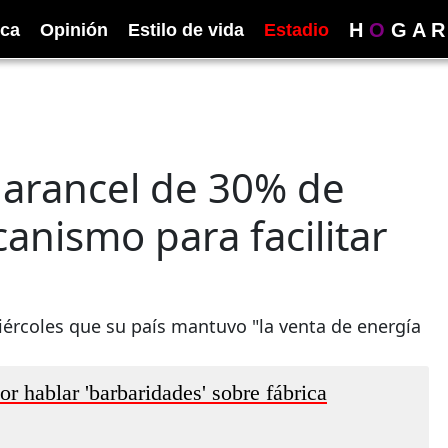
H
O
G
A
R
ica
Opinión
Estilo de vida
Estadio
 arancel de 30% de
nismo para facilitar
ércoles que su país mantuvo "la venta de energía
r hablar 'barbaridades' sobre fábrica