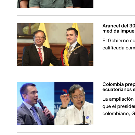
Arancel del 3
medida impue
El Gobierno c
calificada co
Colombia prep
ecuatorianos 
La ampliación 
que el presid
colombiano, Gu