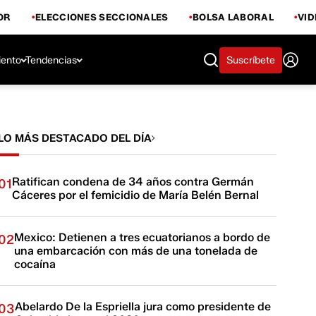
OR
ELECCIONES SECCIONALES
BOLSA LABORAL
VI
iento
Tendencias
Suscríbete
LO MÁS DESTACADO DEL DÍA
Ratifican condena de 34 años contra Germán
01
Cáceres por el femicidio de María Belén Bernal
Mexico: Detienen a tres ecuatorianos a bordo de
02
una embarcación con más de una tonelada de
cocaína
Abelardo De la Espriella jura como presidente de
03