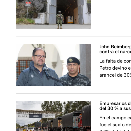
John Reimberg
contra el narc
La falta de co
Petro devino 
arancel de 30
Empresarios d
del 30 % a su
En el campo c
fue el sexto d