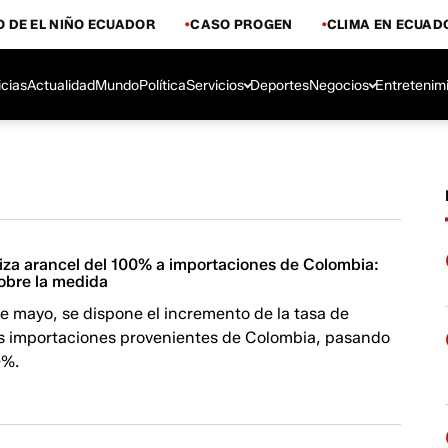
 DE EL NIÑO ECUADOR
CASO PROGEN
CLIMA EN ECUAD
icias
Actualidad
Mundo
Política
Servicios
Deportes
Negocios
Entretenim
liza arancel del 100% a importaciones de Colombia:
sobre la medida
 de mayo, se dispone el incremento de la tasa de
as importaciones provenientes de Colombia, pasando
0%.