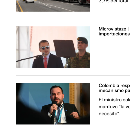
3,7% del total
Microvistazo 
importaciones
Colombia resp
mecanismo par
El ministro co
mantuvo "la v
necesitó".