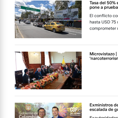
Tasa del 50% 
pone a prueba
El conflicto 
hasta USD 75 
comprometer m
Microvistazo 
'narcoterrori
Exministros d
escalada de g
Exautoridades 