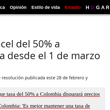
H
O
G
A
R
ica
Opinión
Estilo de vida
Estadio
ncel del 50% a
a desde el 1 de marzo
resolución publicada este 28 de febrero y
ue tasa del 50% a Colombia disparará precios
olombia: 'Es mejor mantener una tasa de