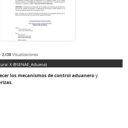
tura: X @SENAE_Aduana)
lecer los mecanismos de control aduanero
y
rizas
.