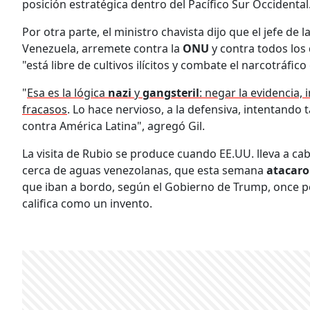
posición estratégica dentro del Pacífico Sur Occidental
Por otra parte, el ministro chavista dijo que el jefe de 
Venezuela, arremete contra la
ONU
y contra todos los
"está libre de cultivos ilícitos y combate el narcotráfico
"
Esa es la lógica
nazi
y
gangsteril
: negar la evidencia
fracasos
. Lo hace nervioso, a la defensiva, intentando 
contra América Latina", agregó Gil.
La visita de Rubio se produce cuando EE.UU. lleva a ca
cerca de aguas venezolanas, que esta semana
atacar
que iban a bordo, según el Gobierno de Trump, once pe
califica como un invento.