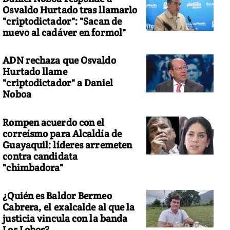
Osvaldo Hurtado tras llamarlo
"criptodictador": "Sacan de
nuevo al cadáver en formol"
ADN rechaza que Osvaldo
Hurtado llame
"criptodictador" a Daniel
Noboa
Rompen acuerdo con el
correísmo para Alcaldía de
Guayaquil: líderes arremeten
contra candidata
"chimbadora"
¿Quién es Baldor Bermeo
Cabrera, el exalcalde al que la
justicia vincula con la banda
Los Lobos?