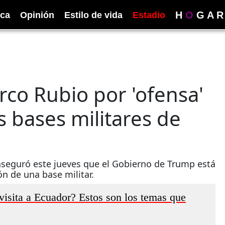
H
O
G
A
R
ica
Opinión
Estilo de vida
Estadio
rco Rubio por 'ofensa'
s bases militares de
 aseguró este jueves que el Gobierno de Trump está
ón de una base militar.
isita a Ecuador? Estos son los temas que