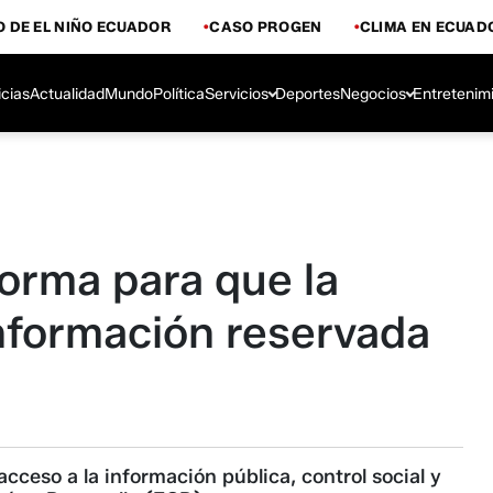
 DE EL NIÑO ECUADOR
CASO PROGEN
CLIMA EN ECUAD
icias
Actualidad
Mundo
Política
Servicios
Deportes
Negocios
Entretenim
orma para que la
información reservada
cceso a la información pública, control social y