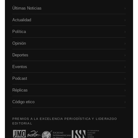
Últimas Noticias
›
Actualidad
›
Política
›
Opinión
›
Deportes
›
Eventos
›
Podcast
›
Réplicas
›
Código etico
›
PREMIOS A LA EXCELENCIA PERIODÍSTICA Y LIDERAZGO
EDITORIAL