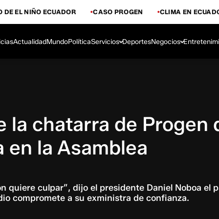
 DE EL NIÑO ECUADOR
CASO PROGEN
CLIMA EN ECUAD
icias
Actualidad
Mundo
Política
Servicios
Deportes
Negocios
Entretenim
de la chatarra de Progen
ta en la Asamblea
ión quiere culpar”, dijo el presidente Daniel Noboa el 
dio compromete a su exministra de confianza.