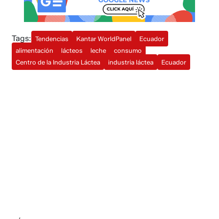
Tags:
Tendencias
Kantar WorldPanel
Ecuador
alimentación
lácteos
leche
consumo
Centro de la Industria Láctea
industria láctea
Ecuador