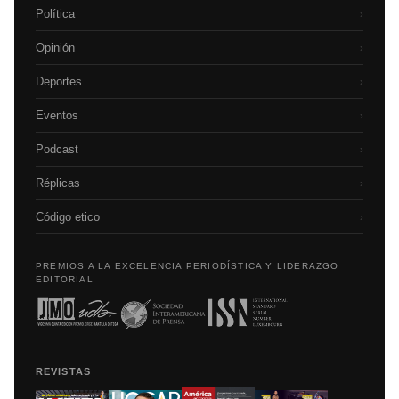
Política
›
Opinión
›
Deportes
›
Eventos
›
Podcast
›
Réplicas
›
Código etico
›
PREMIOS A LA EXCELENCIA PERIODÍSTICA Y LIDERAZGO
EDITORIAL
REVISTAS