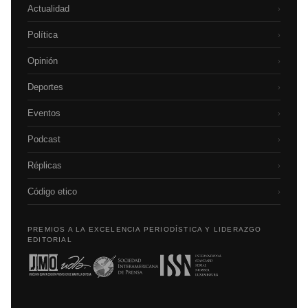
Actualidad
›
Política
›
Opinión
›
Deportes
›
Eventos
›
Podcast
›
Réplicas
›
Código etico
›
PREMIOS A LA EXCELENCIA PERIODÍSTICA Y LIDERAZGO
EDITORIAL