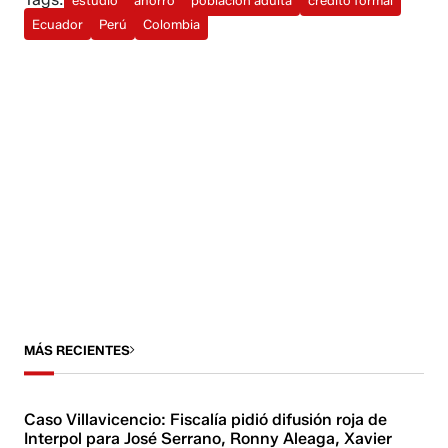
estudio
ahorro
población adulta
crédito formal
Ecuador
Perú
Colombia
MÁS RECIENTES
Caso Villavicencio: Fiscalía pidió difusión roja de
Interpol para José Serrano, Ronny Aleaga, Xavier