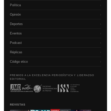
Política
›
Opinión
›
Deportes
›
Eventos
›
Podcast
›
Réplicas
›
Código etico
›
PREMIOS A LA EXCELENCIA PERIODÍSTICA Y LIDERAZGO
EDITORIAL
REVISTAS