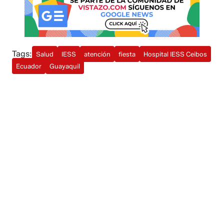
Tags:
Salud
IESS
atención
fiesta
Hospital IESS Ceibos
Ecuador
Guayaquil