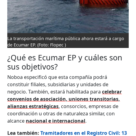
La transportación marítima pública ahora estará a cargo
de Ecumar EP.
(Foto: Flopec )
¿Qué es Ecumar EP y cuáles son
sus objetivos?
Noboa especificó que esta compañía podrá
constituir filiales, subsidiarias y unidades de
negocio. También, estará habilitada para
celebrar
convenios de asociación, uniones transitorias,
alianzas estratégicas
, consorcios, empresas de
coordinación u otras de naturaleza similar, con
alcance
nacional e internacional
.
Lea también:
Tramitadores en el Registro Civil: 13