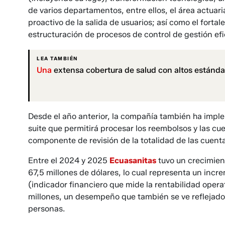
de varios departamentos, entre ellos, el área actuari
proactivo de la salida de usuarios; así como el forta­
estructuración de procesos de con­trol de gestión efi
LEA TAMBIÉN
Una
extensa cobertura de salud con altos estánda
Desde el año anterior, la compañía también ha impl
sui­te que permitirá procesar los reembol­sos y las c
componente de re­visión de la totalidad de las cuentas, 
Entre el 2024 y 2025
Ecuasanitas
tuvo un crecimien
67,5 mi­llones de dólares, lo cual representa un incre
(indicador finan­ciero que mide la rentabilidad opera
millones, un desempe­ño que también se ve reflejado 
personas.