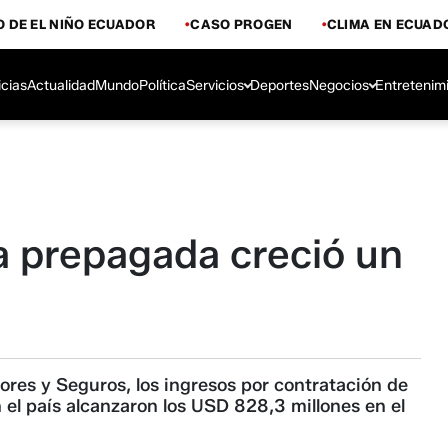
 DE EL NIÑO ECUADOR
CASO PROGEN
CLIMA EN ECUAD
icias
Actualidad
Mundo
Política
Servicios
Deportes
Negocios
Entretenim
a prepaga­da creció un
res y Seguros, los ingresos por contratación de
el país alcanza­ron los USD 828,3 millones en el