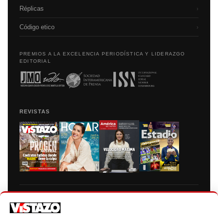
Réplicas
›
Código etico
›
PREMIOS A LA EXCELENCIA PERIODÍSTICA Y LIDERAZGO
EDITORIAL
REVISTAS
Prohibida la reproducción total, parcial y traducción a cualquier idioma, sin
autorización escrita de su titular, de todos los contenidos de Vistazo.com.