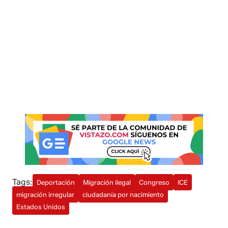
Tags:
Deportación
Migración ilegal
Congreso
ICE
migración irregular
ciudadanía por nacimiento
Estados Unidos