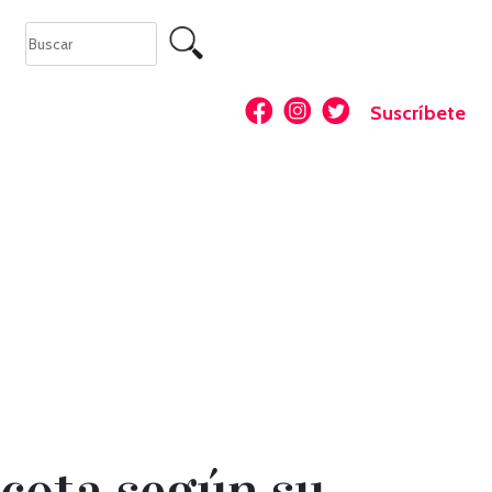
Suscríbete
scota según su