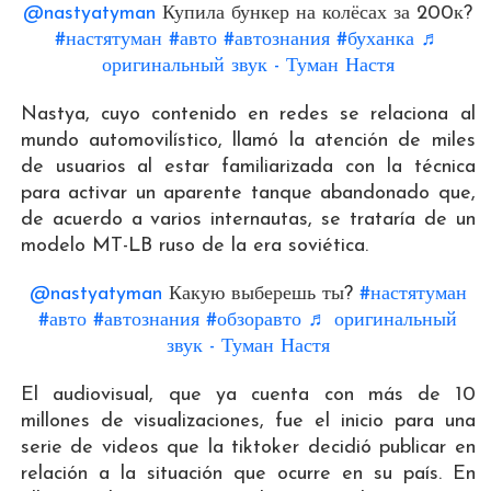
@nastyatyman
Купила бункер на колёсах за 200к?
#настятуман
#авто
#автознания
#буханка
♬
оригинальный звук - Туман Настя
Nastya, cuyo contenido en redes se relaciona al
mundo automovilístico, llamó la atención de miles
de usuarios al estar familiarizada con la técnica
para activar un aparente tanque abandonado que,
de acuerdo a varios internautas, se trataría de un
modelo MT-LB ruso de la era soviética.
@nastyatyman
Какую выберешь ты?
#настятуман
#авто
#автознания
#обзоравто
♬ оригинальный
звук - Туман Настя
El audiovisual, que ya cuenta con más de 10
millones de visualizaciones, fue el inicio para una
serie de videos que la tiktoker decidió publicar en
relación a la situación que ocurre en su país. En