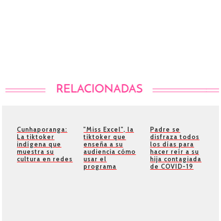
Cunhaporanga:
"Miss Excel", la
Padre se
La tiktoker
tiktoker que
disfraza todos
indígena que
enseña a su
los días para
muestra su
audiencia cómo
hacer reír a su
cultura en redes
usar el
hija contagiada
programa
de COVID-19