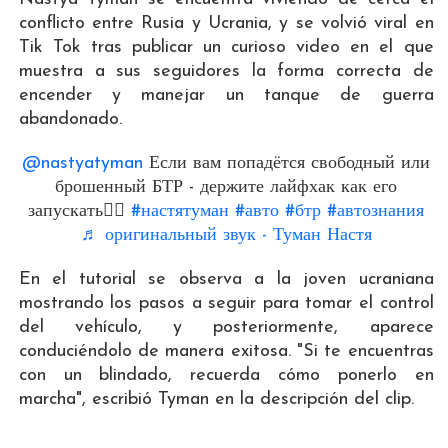
conflicto entre Rusia y Ucrania, y se volvió viral en
Tik Tok tras publicar un curioso video en el que
muestra a sus seguidores la forma correcta de
encender y manejar un tanque de guerra
abandonado.
@nastyatyman
Если вам попадётся свободный или
брошенный БТР - держите лайфхак как его
запускать☝🏻
#настятуман
#авто
#бтр
#автознания
♬ оригинальный звук - Туман Настя
En el tutorial se observa a la joven ucraniana
mostrando los pasos a seguir para tomar el control
del vehículo, y posteriormente, aparece
conduciéndolo de manera exitosa. "Si te encuentras
con un blindado, recuerda cómo ponerlo en
marcha", escribió Tyman en la descripción del clip.