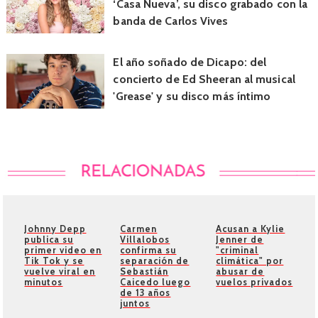
‘Casa Nueva’, su disco grabado con la
banda de Carlos Vives
El año soñado de Dicapo: del
concierto de Ed Sheeran al musical
'Grease' y su disco más íntimo
Johnny Depp
Carmen
Acusan a Kylie
publica su
Villalobos
Jenner de
primer video en
confirma su
"criminal
Tik Tok y se
separación de
climática" por
vuelve viral en
Sebastián
abusar de
minutos
Caicedo luego
vuelos privados
de 13 años
juntos