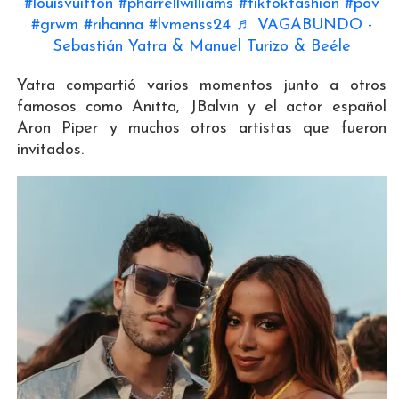
#louisvuitton
#pharrellwilliams
#tiktokfashion
#pov
#grwm
#rihanna
#lvmenss24
♬ VAGABUNDO -
Sebastián Yatra & Manuel Turizo & Beéle
Yatra compartió varios momentos junto a otros
famosos como Anitta, JBalvin y el actor español
Aron Piper y muchos otros artistas que fueron
invitados.