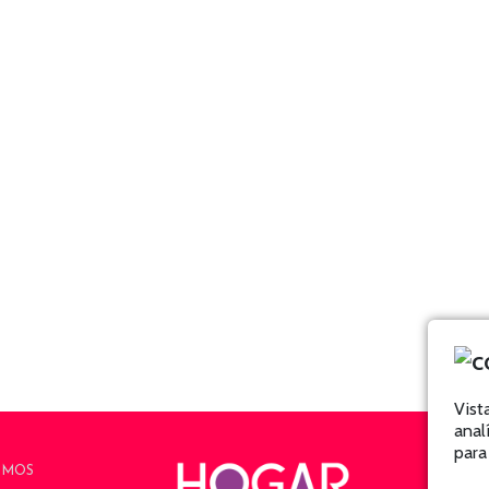
Vist
anal
para
OMOS