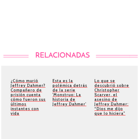
¿Cómo murió
Esta es la
Lo que se
Jeffrey Dahmer?
polémica detrás
descubrió sobre
Compañero de
de la serie
Christopher
prisión cuenta
'Monstruo: La
Scarver, el
cómo fueron sus
historia de
asesino de
últimos
Jeffrey Dahmer'
Jeffrey Dahmer:
instantes con
“Dios me dijo
vida
que lo hiciera"