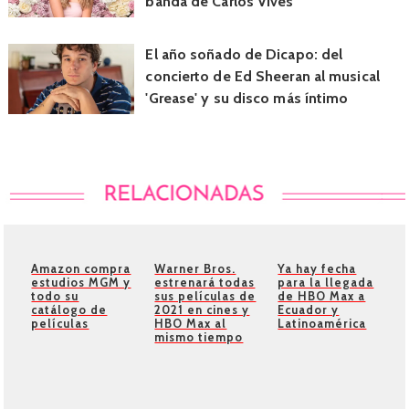
banda de Carlos Vives
El año soñado de Dicapo: del
concierto de Ed Sheeran al musical
'Grease' y su disco más íntimo
Amazon compra
Warner Bros.
Ya hay fecha
estudios MGM y
estrenará todas
para la llegada
todo su
sus películas de
de HBO Max a
catálogo de
2021 en cines y
Ecuador y
películas
HBO Max al
Latinoamérica
mismo tiempo