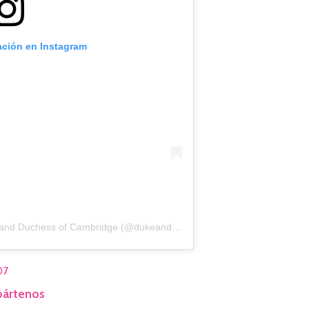
ación en Instagram
Una publicación compartida por Duke and Duchess of Cambridge (@dukeandduchessofcambridge)
07
ártenos