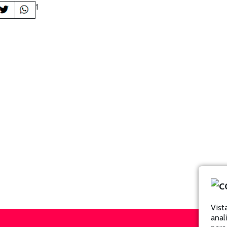
1
Vist
anal