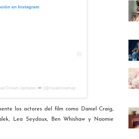
ación en Instagram
Una publicación compartida por 👑 Royal Crown Updates 👑 (@royalcrownupdates)
ente los actores del film como Daniel Craig,
alek, Lea Seydoux, Ben Whishaw y Naomie