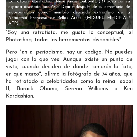
La fotógrafa estadounidense Annie Leibovitz (R) posa con su
espada diseñada por Ariel Dearie después de su ceremonia de
incorporación como miembro asociado extranjero de la
Academia Francesa de Bellas Artes.
(MIGUEL MEDINA /
AFP)
"Soy una retratista, me gusta lo conceptual, el
Photoshop, todas las herramientas disponibles".
Pero "en el periodismo, hay un código. No puedes
jugar con lo que ves. Aunque existe un punto de
vista, cuando deciden de dónde tomarán la foto,
en qué marco", afirmó la fotógrafa de 74 años, que
ha retratado a celebridades como la reina Isabel
II, Barack Obama, Serena Williams o Kim
Kardashian.