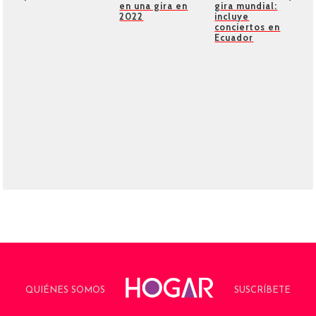
en una gira en
gira mundial:
2022
incluye
conciertos en
Ecuador
QUIÉNES SOMOS
SUSCRÍBETE