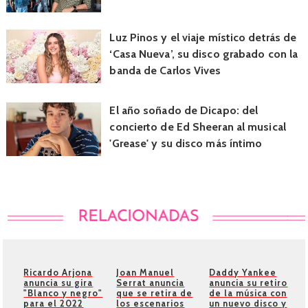
Luz Pinos y el viaje místico detrás de
‘Casa Nueva’, su disco grabado con la
banda de Carlos Vives
El año soñado de Dicapo: del
concierto de Ed Sheeran al musical
'Grease' y su disco más íntimo
Ricardo Arjona
Joan Manuel
Daddy Yankee
anuncia su gira
Serrat anuncia
anuncia su retiro
"Blanco y negro"
que se retira de
de la música con
para el 2022
los escenarios
un nuevo disco y