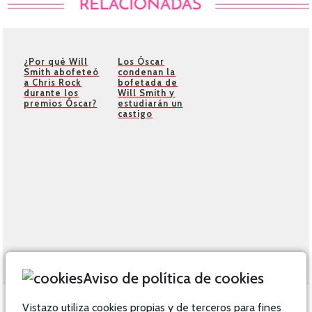
¿Por qué Will
Los Óscar
Smith abofeteó
condenan la
a Chris Rock
bofetada de
durante los
Will Smith y
premios Óscar?
estudiarán un
castigo
Aviso de política de cookies
Vistazo utiliza cookies propias y de terceros para fines