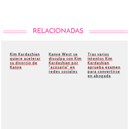
Kim Kardashian
Kanye West se
Tras varios
quiere acelerar
disculpa con Kim
intentos Kim
su divorcio de
Kardashian por
Kardashian
Kanye
"acosarla" en
aprueba examen
redes sociales
para convertirse
en abogada