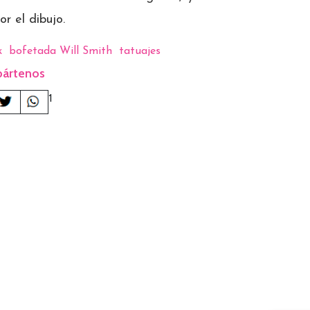
r el dibujo.
k
bofetada Will Smith
tatuajes
ártenos
1