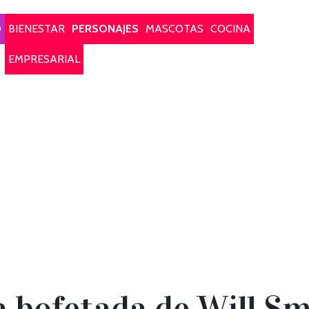
O
BIENESTAR
PERSONAJES
MASCOTAS
COCINA
EMPRESARIAL
a bofetada de Will S