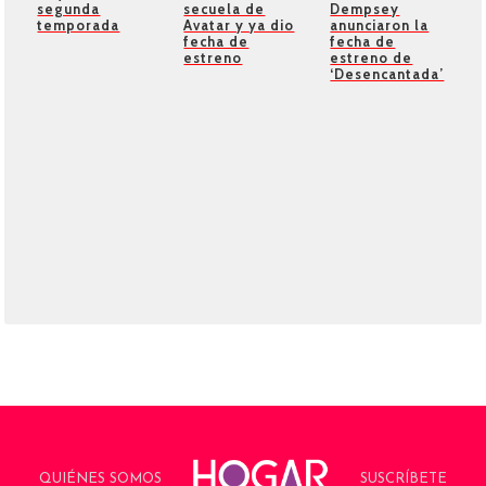
segunda
secuela de
Dempsey
temporada
Avatar y ya dio
anunciaron la
fecha de
fecha de
estreno
estreno de
‘Desencantada’
QUIÉNES SOMOS
SUSCRÍBETE