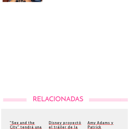
"Sex and the
Disney proyectó
Amy Adams y
City" tendrá una
el tráiler de la
Patrick