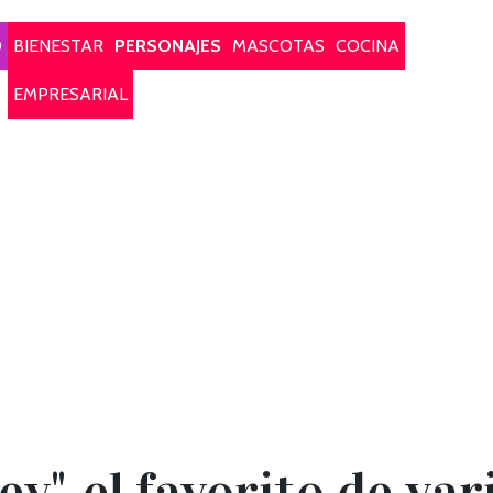
O
BIENESTAR
PERSONAJES
MASCOTAS
COCINA
EMPRESARIAL
y", el favorito de va