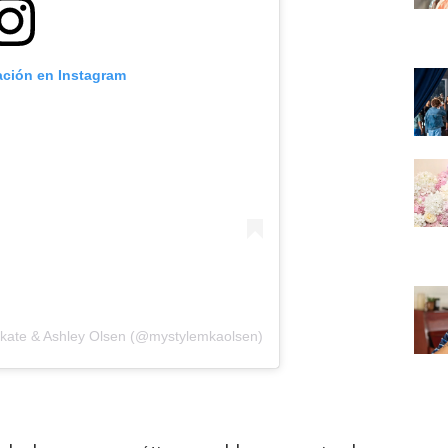
ación en Instagram
-kate & Ashley Olsen (@mystylemkaolsen)