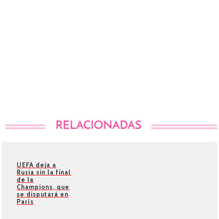
UEFA deja a
Rusia sin la final
de la
Champions, que
se disputará en
París