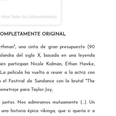
r Anya Taylor-Joy (@anyataylorjoy)
 COMPLETAMENTE ORIGINAL
rthman", una cinta de gran presupuesto (90
Islandia del siglo X, basada en una leyenda
ién participan Nicole Kidman, Ethan Hawke,
a película ha vuelto a reunir a la actriz con
 el Festival de Sundance con la brutal "The
ometraje para Taylor-Joy,
 juntos. Nos admiramos mutuamente (...). Un
na historia épica vikinga, que si quería ir a