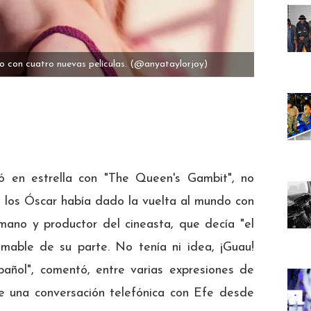
o con cuatro nuevas películas.
(@anyataylorjoy)
tió en estrella con "The Queen's Gambit", no
 los Óscar había dado la vuelta al mundo con
ano y productor del cineasta, que decía "el
amable de su parte. No tenía ni idea, ¡Guau!
añol", comentó, entre varias expresiones de
nte una conversación telefónica con Efe desde