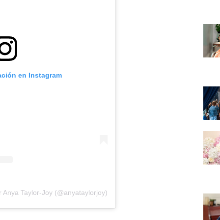
ación en Instagram
r Anya Taylor-Joy (@anyataylorjoy)