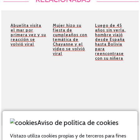
Abuelita visita
Mujer hizo su
Luego de 45
el mar por
fiesta de
años sin verla,
primera vez y su
cumpleaños con
hombre viajó
reacción se
temática de
desde España
volvió viral
Chayanne y el
hasta Bolivia
video se volvió
para
viral
reencontrase
con su niñera
Aviso de política de cookies
Vistazo utiliza cookies propias y de terceros para fines