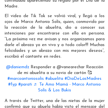
continuaba apareciendo su regalo por el Día de la
Madre.
El video de Tik Tok se volvió viral, y llegó a los
ojos de Marco Antonio Solís, quien, conmovido por
la reacción de la abuelita, dio a conocer sus
intenciones por encontrarse con ella en persona.
“La próxima vez me avisan y nos organizamos para
darle el abrazo yo en vivo y a todo color!!! Muchas
felicidades y un abrazo con mis mejores deseos”,
escribió el cantante en redes.
@daniemdz
Responder a @vanearechar Reacción
de mi abuelita a su novio de cartón 🥰
#marcoantoniosolis
#abuelita
#DiaDeLasMadres
#fyp
#parati
♬ Te Amo Mamá - Marco Antonio
Solís & Los Bukis
A través de Twitter, una de las nietas de la mujer
confirmó que su abuela había visto el mensaje del