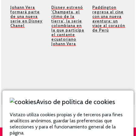
Johann Vera
Disney estrenó
Paddington
formará parte
'Champeta, el
regresa al cine
de una nueva
ritmo de la
con una nueva
serie en Disney
tierra', la serie
aventura: un
Chanel
colombiana en
viaje al corazón
la que participa
de Perú
el cantante
ecuatoriano
Johann Vera
Aviso de política de cookies
Vistazo utiliza cookies propias y de terceros para fines
analíticos anónimos, guardar las preferencias que
selecciones y para el funcionamiento general de la
página.