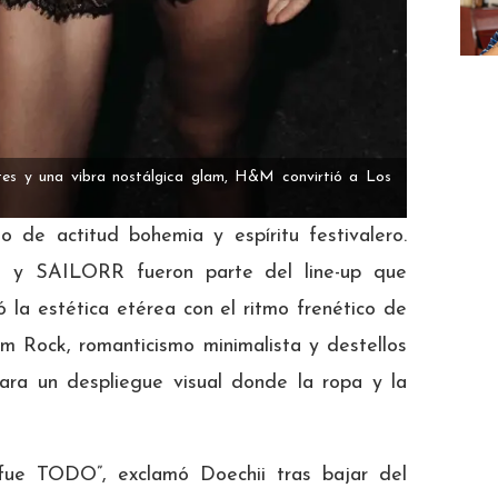
ntes y una vibra nostálgica glam, H&M convirtió a Los
o de actitud bohemia y espíritu festivalero.
ss y SAILORR fueron parte del line-up que
ó la estética etérea con el ritmo frenético de
am Rock, romanticismo minimalista y destellos
para un despliegue visual donde la ropa y la
o fue TODO”, exclamó Doechii tras bajar del