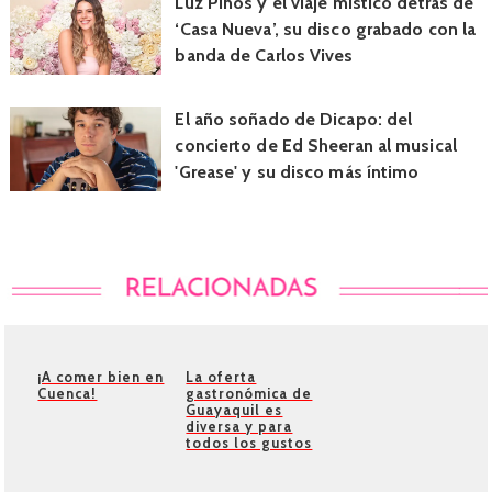
Luz Pinos y el viaje místico detrás de
‘Casa Nueva’, su disco grabado con la
banda de Carlos Vives
El año soñado de Dicapo: del
concierto de Ed Sheeran al musical
'Grease' y su disco más íntimo
¡A comer bien en
La oferta
Cuenca!
gastronómica de
Guayaquil es
diversa y para
todos los gustos