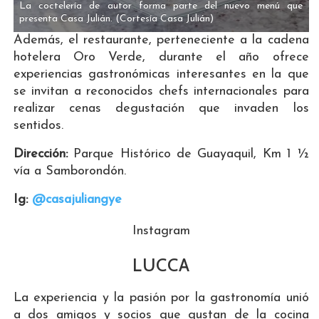
La coctelería de autor forma parte del nuevo menú que
presenta Casa Julián.
(Cortesía Casa Julián)
Además, el restaurante, perteneciente a la cadena
hotelera Oro Verde, durante el año ofrece
experiencias gastronómicas interesantes en la que
se invitan a reconocidos chefs internacionales para
realizar cenas degustación que invaden los
sentidos.
Dirección:
Parque Histórico de Guayaquil, Km 1 ½
vía a Samborondón.
Ig:
@casajuliangye
Instagram
LUCCA
La experiencia y la pasión por la gastronomía unió
a dos amigos y socios que gustan de la cocina