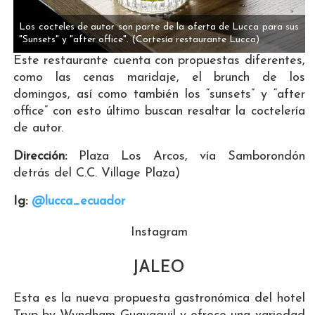
Los cocteles de autor son parte de la oferta de Lucca para sus
"Sunsets" y "after office".
(Cortesía restaurante Lucca)
Este restaurante cuenta con propuestas diferentes,
como las cenas maridaje, el brunch de los
domingos, así como también los “sunsets” y “after
office” con esto último buscan resaltar la coctelería
de autor.
Dirección:
Plaza Los Arcos, vía Samborondón
detrás del C.C. Village Plaza)
Ig:
@lucca_ecuador
Instagram
JALEO
Esta es la nueva propuesta gastronómica del hotel