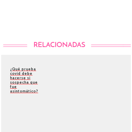
¿Qué prueba
covid debe
hacerse si
sospecha que
fue
asintomático?