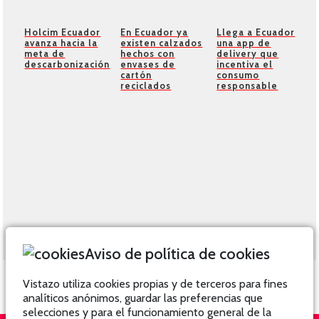
En Ecuador ya
Llega a Ecuador
Holcim Ecuador
existen calzados
una app de
avanza hacia la
hechos con
delivery que
meta de
envases de
incentiva el
descarbonización
cartón
consumo
reciclados
responsable
Aviso de política de cookies
Vistazo utiliza cookies propias y de terceros para fines
analíticos anónimos, guardar las preferencias que
selecciones y para el funcionamiento general de la