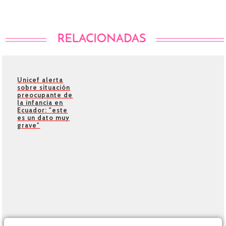
Unicef alerta
sobre situación
preocupante de
la infancia en
Ecuador: "este
es un dato muy
grave"