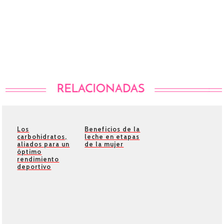
Los
Beneficios de la
carbohidratos,
leche en etapas
aliados para un
de la mujer
óptimo
rendimiento
deportivo