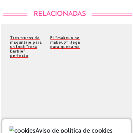
Tres trucos de
El “makeup no
maquillaje para
makeup” llega
un look "rosa
para quedarse
Barbie"
perfecto
Aviso de política de cookies