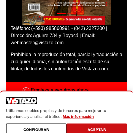
Teléfono: (+593) 985860991 - (042) 2327200 |
Dirección: Aguirre 734 y Boyacá | Email:
webmaster@vistazo.com
Prohibida la reproducción total, parcial y traducción a
cualquier idioma, sin autorización escrita de su
titular, de todos los contenidos de Vistazo.com.
Empieza a seguirnos ahora
Activar notificaciones
Utilizamos cookies propias y de terceros para mejorar tu
Código ética
experiencia y analizar el tráfico.
Más información
Sugerencias a:
CONFIGURAR
ACEPTAR
sugerencias@vistazo.com