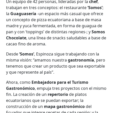
Un equipo de 42 personas, lideradas por la
chef
,
trabajan en tres conceptos: el restaurante
‘Somos’
;
la
Guaguasería
-un espacio más casual que ofrece
un concepto de pizza ecuatoriana a base de masa
madre y yuca fermentada, en forma de guagua de
pan y con ‘toppings’ de distintas regiones-; y
Somos
Chocolate
, una línea de snacks saludables a base de
cacao fino de aroma.
Desde
‘Somos’
, Espinoza sigue trabajando con la
misma visión: “amamos nuestra
gastronomía
, pero
tenemos que crear un producto que sea exportable
y que represente al país”.
Ahora, como
Embajadora para el Turismo
Gastronómico
, empuja tres proyectos con el mismo
fin. La creación de un
repertorio
de platos
ecuatorianos que se puedan exportar; la
construcción de un
mapa gastronómico
del
Ecuador que integre recetas de cada región; y la