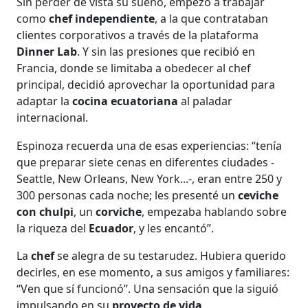
Sin perder de vista su sueño, empezó a trabajar
como
chef independiente
, a la que contrataban
clientes corporativos a través de la plataforma
Dinner Lab
. Y sin las presiones que recibió en
Francia, donde se limitaba a obedecer al chef
principal, decidió aprovechar la oportunidad para
adaptar la
cocina ecuatoriana
al paladar
internacional.
Espinoza recuerda una de esas experiencias: “tenía
que preparar siete cenas en diferentes ciudades -
Seattle, New Orleans, New York...-, eran entre 250 y
300 personas cada noche; les presenté un
ceviche
con chulpi
, un
corviche
, empezaba hablando sobre
la riqueza del
Ecuador
, y les encantó”.
La
chef
se alegra de su testarudez. Hubiera querido
decirles, en ese momento, a sus amigos y familiares:
“Ven que sí funcionó”. Una sensación que la siguió
impulsando en su
proyecto de vida
.