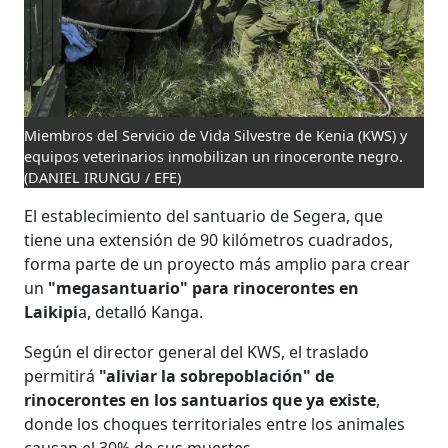
Miembros del Servicio de Vida Silvestre de Kenia (KWS) y
equipos veterinarios inmobilizan un rinoceronte negro.
(DANIEL IRUNGU / EFE)
El establecimiento del santuario de Segera, que
tiene una extensión de 90 kilómetros cuadrados,
forma parte de un proyecto más amplio para crear
un
"megasantuario" para rinocerontes en
Laikipi
a, detalló Kanga.
Según el director general del KWS, el traslado
permitirá
"aliviar la sobrepoblación" de
rinocerontes en los santuarios que ya existe
,
donde los choques territoriales entre los animales
causan el 30% de sus muertes.