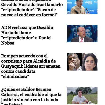
Osvaldo Hurtado tras llamarlo
"criptodictador": "Sacan de
nuevo al cadáver en formol"
ADN rechaza que Osvaldo
Hurtado llame
"criptodictador" a Daniel
Noboa
Rompen acuerdo con el
correísmo para Alcaldía de
Guayaquil: líderes arremeten
contra candidata
"chimbadora"
¿Quién es Baldor Bermeo
Cabrera, el exalcalde al que la
justicia vincula con la banda
Los Lobos?