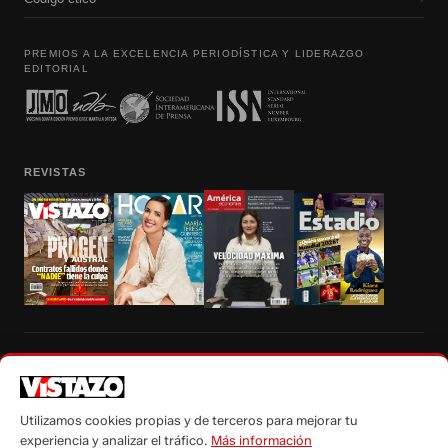
PREMIOS A LA EXCELENCIA PERIODÍSTICA Y LIDERAZGO
EDITORIAL
REVISTAS
Prohibida la reproducción total, parcial y traducción a cualquier idioma, sin
autorización escrita de su titular, de todos los contenidos de Vistazo.com.
Utilizamos cookies propias y de terceros para mejorar tu
experiencia y analizar el tráfico.
Más información