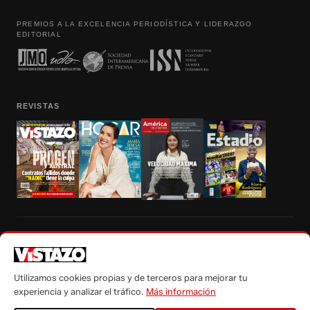
PREMIOS A LA EXCELENCIA PERIODÍSTICA Y LIDERAZGO
EDITORIAL
REVISTAS
Prohibida la reproducción total, parcial y traducción a cualquier idioma, sin
autorización escrita de su titular, de todos los contenidos de Vistazo.com.
Utilizamos cookies propias y de terceros para mejorar tu
experiencia y analizar el tráfico.
Más información